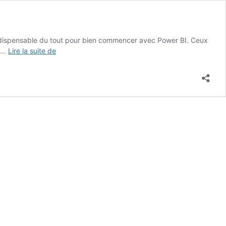
 indispensable du tout pour bien commencer avec Power BI. Ceux
Power
. …
Lire la suite de
BI
:
de
zéro
à
votre
première
solution
complète