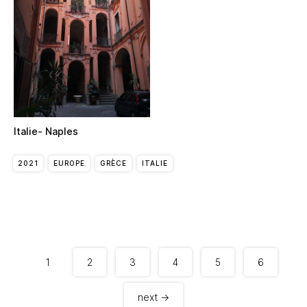
Italie- Naples
2021
EUROPE
GRÈCE
ITALIE
1
2
3
4
5
6
next →