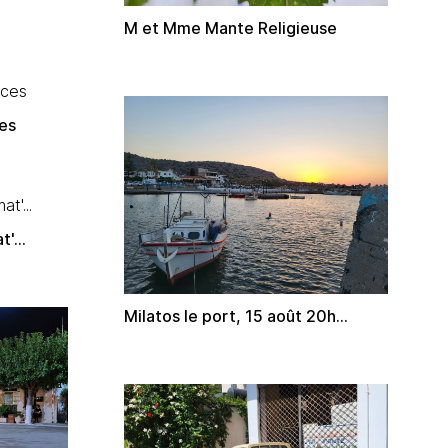
M et Mme Mante Religieuse
ces
'...
Milatos le port, 15 août 20h...