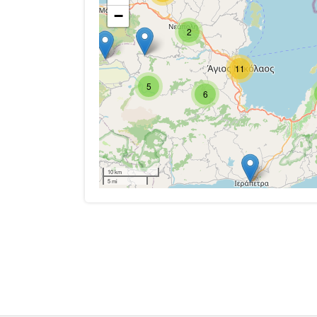
−
2
11
5
6
10 km
5 mi