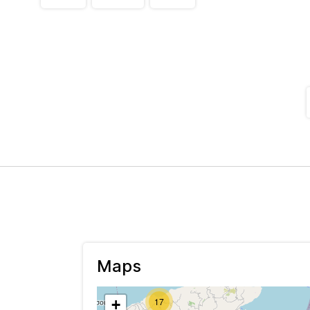
Maps
17
+