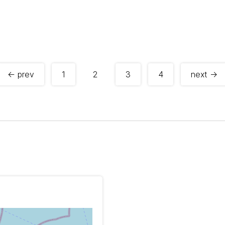
← prev
1
2
3
4
next →