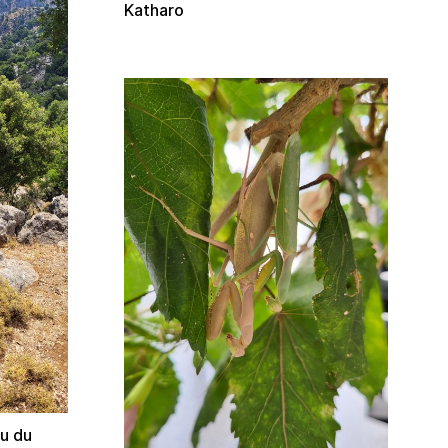
Katharo
au du