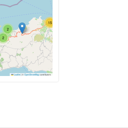
15
2
2
Leaflet
|
©
OpenStreetMap
contributors