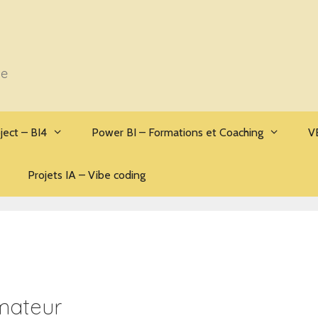
se
ject – BI4
Power BI – Formations et Coaching
V
Projets IA – Vibe coding
rmateur