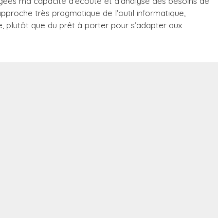
rgées ma capacité d’écoute et d’analyse des besoins de
proche très pragmatique de l’outil informatique,
, plutôt que du prêt à porter pour s’adapter aux
u LMS et Présentiel et pourtant l’un n’a pas éliminé
 succès pédagogiques rencontrés sont issus d’une
nsmission des connaissances. Afin de tirer le meilleur
rdant le côté humain de la formation, je vous propose des
ciel (via Teams, Zoom ou autres) complétées par l’accès
1
nçue avec Moodle
).
ant a la possibilité de
réviser
les connaissances
ct
(via des vidéos, animations, aide-mémoire, fichiers et
ussi
tester
ses acquis
(via des quiz, travaux pratiques…)
.
c de nombreux fichiers exemples que chacun peut