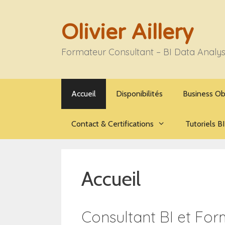
Aller
au
Olivier Aillery
contenu
Formateur Consultant – BI Data Analy
Accueil
Disponibilités
Business Ob
Contact & Certifications
Tutoriels BI
Accueil
Consultant BI et Fo