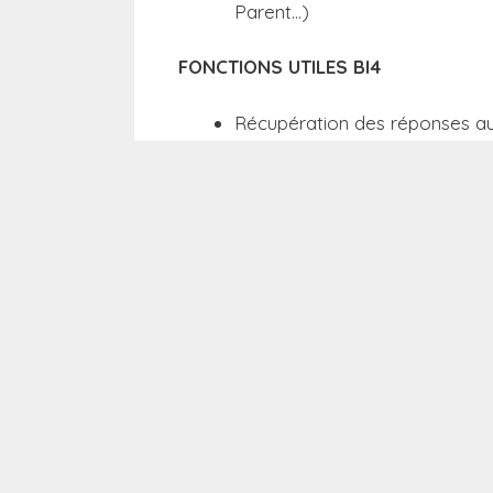
Parent…)
FONCTIONS UTILES BI4
Récupération des réponses aux 
Fonction texte et retour à la l
Fonction Si( Test ; vrai ; faux)
Fonction d’informations sur les
Convertir une chaîne en Nomb
VALORISER VOS DONNÉES MÉTIER 
Créer des graphiques
Propriétés des graphes
Diagramme boursier / bulles
LES REQUÊTES COMPLEXES