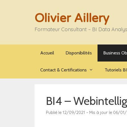
Aller
au
Olivier Aillery
contenu
Formateur Consultant – BI Data Analy
Accueil
Disponibilités
Business Ob
Contact & Certifications
Tutoriels BI
BI4 – Webintelli
Publié le 12/09/2021 – Mis à jour le 06/01