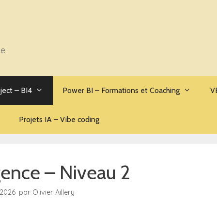
se
ject – BI4
Power BI – Formations et Coaching
V
Projets IA – Vibe coding
gence – Niveau 2
/2026
par
Olivier Aillery