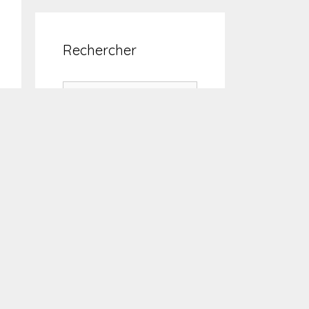
Rechercher
Rechercher :
Un peu d’évasion
Si vous vous intéressez
au monde sous-marin,
ses habitants et sa
protection, vous pouvez
consulter le site d’une