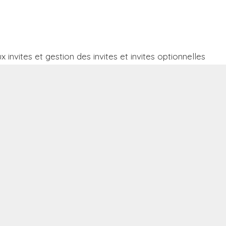
invites et gestion des invites et invites optionnelles
igne
 et autres conditionnelles
 filtres : AucunFiltre(), RésuméFiltre() et FiltreRapport()
re et Inversement
AVEC LES GRAPHES
 / Nuage de mots