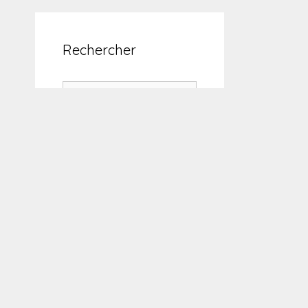
Rechercher
Rechercher :
Un peu d’évasion
Si vous vous intéressez
au monde sous-marin,
ses habitants et sa
protection, vous pouvez
consulter le site d’une