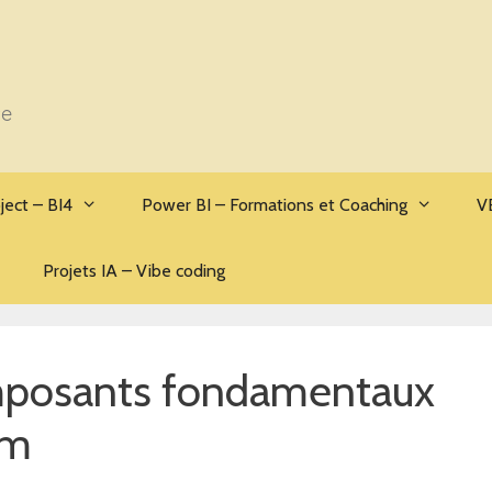
se
ject – BI4
Power BI – Formations et Coaching
V
Projets IA – Vibe coding
composants fondamentaux
rm