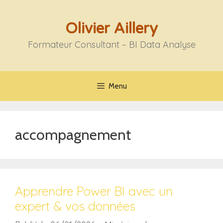
Aller
au
Olivier Aillery
contenu
Formateur Consultant – BI Data Analyse
Menu
accompagnement
Apprendre Power BI avec un
expert & vos données