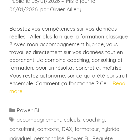
Publié le 06/01/2026 – Mis à jour le
06/01/2026
par
Olivier Aillery
Boostez vos compétences sur vos données
réelles… Aller plus loin que la formation classique
? Avec mon accompagnement hybride, vous
travaillez directement sur vos données tout en
apprenant. Je combine coaching, consulting et
formation, pour un résultat concret et maîtrisé.
Vous restez autonome, sur ce qui a été construit
ensemble. Comment ça fonctionne ? Ce …
Read
more
Catégories
Power BI
Étiquettes
accompagnement
,
calculs
,
coaching
,
consultant
,
contexte
,
DAX
,
formateur
,
hybride
,
individuel
,
personnalisé
,
Power BI
,
Requête